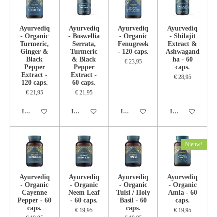
Ayurvediq
Ayurvediq
Ayurvediq
Ayurvediq
- Organic
- Boswellia
- Organic
- Shilajit
Turmeric,
Serrata,
Fenugreek
Extract &
Ginger &
Turmeric
- 120 caps.
Ashwagand
Black
& Black
ha - 60
€ 23,95
Pepper
Pepper
caps.
Extract -
Extract -
€ 28,95
120 caps.
60 caps.
€ 21,95
€ 21,95
In winkelwagen
In winkelwagen
In winkelwagen
In winkelwagen
Nieuw!
Ayurvediq
Ayurvediq
Ayurvediq
Ayurvediq
- Organic
- Organic
- Organic
- Organic
Cayenne
Neem Leaf
Tulsi / Holy
Amla - 60
Pepper - 60
- 60 caps.
Basil - 60
caps.
caps.
caps.
€ 19,95
€ 19,95