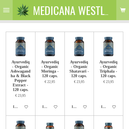
Ga
MEDICANA WESTLAND
direct
naar
de
hoofdinhoud
Ayurvediq
Ayurvediq
Ayurvediq
Ayurvediq
- Organic
- Organic
- Organic
- Organic
Ashwagand
Moringa -
Shatavari -
Triphala -
ha & Black
120 caps.
120 caps.
120 caps.
Pepper
€ 22,95
€ 23,95
€ 23,95
Extract -
120 caps.
€ 23,95
In winkelwagen
In winkelwagen
In winkelwagen
In winkelwagen