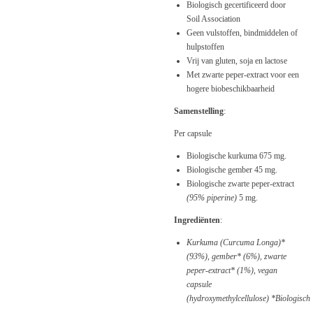
Biologisch gecertificeerd door
Soil Association
Geen vulstoffen, bindmiddelen of
hulpstoffen
Vrij van gluten, soja en lactose
Met zwarte peper-extract voor een
hogere biobeschikbaarheid
Samenstelling
:
Per capsule
Biologische kurkuma 675 mg.
Biologische gember 45 mg.
Biologische zwarte peper-extract
(95% piperine)
5 mg.
Ingrediënten
:
Kurkuma (Curcuma Longa)*
(93%), gember* (6%), zwarte
peper-extract* (1%), vegan
capsule
(hydroxymethylcellulose)
*Biologisch