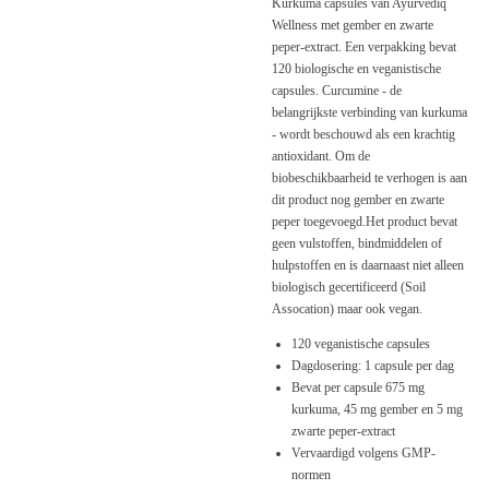
Kurkuma capsules van Ayurvediq
Wellness met gember en zwarte
peper-extract. Een verpakking bevat
120 biologische en veganistische
capsules.
Curcumine - de
belangrijkste verbinding van kurkuma
- wordt beschouwd als een krachtig
antioxidant. Om de
biobeschikbaarheid te verhogen is aan
dit product nog gember en zwarte
peper toegevoegd.
Het product bevat
geen vulstoffen, bindmiddelen of
hulpstoffen en is daarnaast niet alleen
biologisch gecertificeerd (Soil
Assocation) maar ook vegan.
120 veganistische capsules
Dagdosering: 1 capsule per dag
Bevat per capsule 675 mg
kurkuma, 45 mg gember en 5 mg
zwarte peper-extract
Vervaardigd volgens GMP-
normen