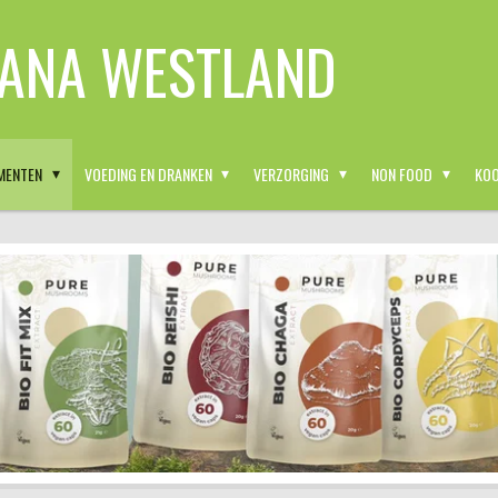
ANA WESTLAND
MENTEN
VOEDING EN DRANKEN
VERZORGING
NON FOOD
KOO