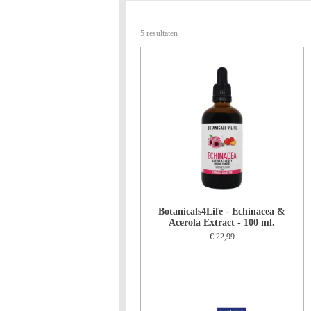
5 resultaten
Botanicals4Life - Echinacea &
Acerola Extract - 100 ml.
€ 22,99