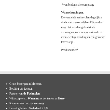
*van biologische oorsprong
Waarschuwingen
:
De vermelde aanbevolen dagelijkse
dosis niet overschrijden. Dit product
mag niet worden gebruikt als
vervanging voor een gevarieerde en
evenwichtige voeding en een gezonde
levensstijl.
Productcode #
Gratis bezorgen in Monster.
Betaling per factuur.
Partner van
de Poelmolen
.
Wij accepteren:
Watermunt
contanten en
Euro
.
Kwantumkorting op aanvraag.
Levering binnen Nederland € 6,95