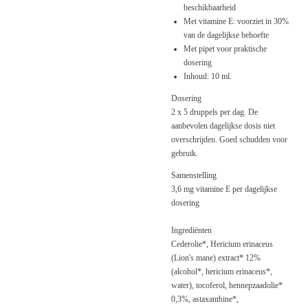
beschikbaarheid
Met vitamine E: voorziet in 30%
van de dagelijkse behoefte
Met pipet voor praktische
dosering
Inhoud: 10 ml.
Dosering
2 x 5 druppels per dag. De
aanbevolen dagelijkse dosis niet
overschrijden. Goed schudden voor
gebruik.
Samenstelling
3,6 mg vitamine E per dagelijkse
dosering
Ingrediënten
Cederolie*, Hericium erinaceus
(Lion's mane) extract* 12%
(alcohol*, hericium erinaceus*,
water), tocoferol, hennepzaadolie*
0,3%, astaxanthine*,