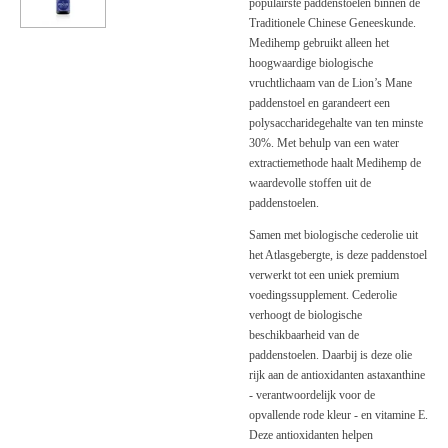
populairste paddenstoelen binnen de
Traditionele Chinese Geneeskunde.
Medihemp gebruikt alleen het
hoogwaardige biologische
vruchtlichaam van de Lion’s Mane
paddenstoel en garandeert een
polysaccharidegehalte van ten minste
30%. Met behulp van een water
extractiemethode haalt Medihemp de
waardevolle stoffen uit de
paddenstoelen.
Samen met biologische cederolie uit
het Atlasgebergte, is deze paddenstoel
verwerkt tot een uniek premium
voedingssupplement. Cederolie
verhoogt de biologische
beschikbaarheid van de
paddenstoelen. Daarbij is deze olie
rijk aan de antioxidanten astaxanthine
- verantwoordelijk voor de
opvallende rode kleur - en vitamine E.
Deze antioxidanten helpen