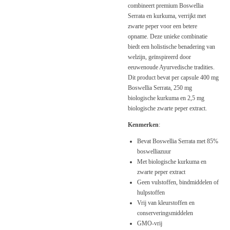
combineert premium Boswellia
Serrata en kurkuma, verrijkt met
zwarte peper voor een betere
opname. Deze unieke combinatie
biedt een holistische benadering van
welzijn, geïnspireerd door
eeuwenoude Ayurvedische tradities.
Dit product bevat per capsule 400 mg
Boswellia Serrata, 250 mg
biologische kurkuma en 2,5 mg
biologische zwarte peper extract.
Kenmerken
:
Bevat Boswellia Serrata met 85%
boswelliazuur
Met biologische kurkuma en
zwarte peper extract
Geen vulstoffen, bindmiddelen of
hulpstoffen
Vrij van kleurstoffen en
conserveringsmiddelen
GMO-vrij