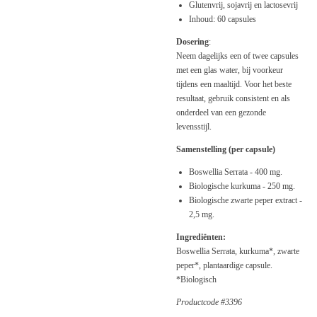
Glutenvrij, sojavrij en lactosevrij
Inhoud: 60 capsules
Dosering
:
Neem dagelijks een of twee capsules
met een glas water, bij voorkeur
tijdens een maaltijd. Voor het beste
resultaat, gebruik consistent en als
onderdeel van een gezonde
levensstijl.
Samenstelling (per capsule)
Boswellia Serrata -
400 mg.
Biologische kurkuma - 250 mg.
Biologische zwarte peper extract -
2,5 mg.
Ingrediënten:
Boswellia Serrata, kurkuma*, zwarte
peper*, plantaardige capsule.
*Biologisch
Productcode #3396