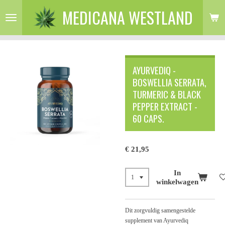
MEDICANA WESTLAND
Ga
direct
naar
de
hoofdinhoud
AYURVEDIQ -
BOSWELLIA SERRATA,
TURMERIC & BLACK
PEPPER EXTRACT -
60 CAPS.
€ 21,95
In
winkelwagen
Dit zorgvuldig samengestelde
supplement van Ayurvediq