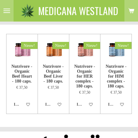
MEDICANA WESTLAND
Ga
direct
naar
de
hoofdinhoud
Nieuw!
Nieuw!
Nieuw!
Nieuw!
Nutrivore -
Nutrivore -
Nutrivore -
Nutrivore -
Organic
Organic
Organic
Organic
Beef Heart
Beef Liver
for HER
for HIM
- 180 caps.
- 180 caps.
complex -
complex -
180 caps.
180 caps.
€ 37,50
€ 37,50
€ 37,50
€ 37,50
In winkelwagen
In winkelwagen
In winkelwagen
In winkelwagen