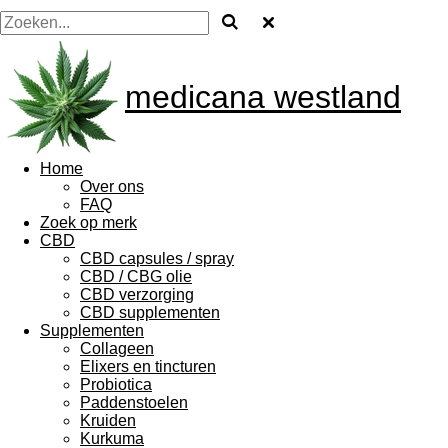
medicana westland
Home
Over ons
FAQ
Zoek op merk
CBD
CBD capsules / spray
CBD / CBG olie
CBD verzorging
CBD supplementen
Supplementen
Collageen
Elixers en tincturen
Probiotica
Paddenstoelen
Kruiden
Kurkuma