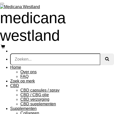
Ga
direct
medicana
naar
de
hoofdinhoud
westland
Home
Over ons
FAQ
Zoek op merk
CBD
CBD capsules / spray
CBD / CBG olie
CBD verzorging
CBD supplementen
Supplementen
Collageen