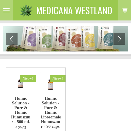
MEDICANA WESTLAND
Ga
direct
naar
de
hoofdinhoud
Nieuw!
Nieuw!
Humic
Humic
Solution -
Solution -
Pure &
Pure &
Humic
Humic
Humuszuu
Liposomale
r - 500 ml.
Humuszuu
r - 90 caps.
€ 29,95