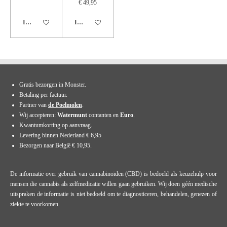
€ 49,95
In winkelwagen
In winkelwagen
Gratis bezorgen in Monster.
Betaling per factuur.
Partner van
de Poelmolen
.
Wij accepteren:
Watermunt
contanten en
Euro
.
Kwantumkorting op aanvraag.
Levering binnen Nederland € 6,95
Bezorgen naar België € 10,95.
De informatie over gebruik van cannabinoïden (CBD) is bedoeld als keuzehulp voor
mensen die cannabis als zelfmedicatie willen gaan gebruiken. Wij doen géén medische
uitspraken de informatie is niet bedoeld om te diagnosticeren, behandelen, genezen of
ziekte te voorkomen.