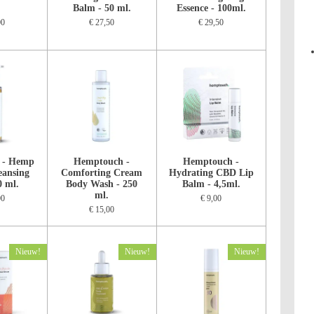
Balm - 50 ml.
Essence - 100ml.
00
€ 27,50
€ 29,50
 - Hemp
Hemptouch -
Hemptouch -
eansing
Comforting Cream
Hydrating CBD Lip
0 ml.
Body Wash - 250
Balm - 4,5ml.
ml.
00
€ 9,00
€ 15,00
Nieuw!
Nieuw!
Nieuw!