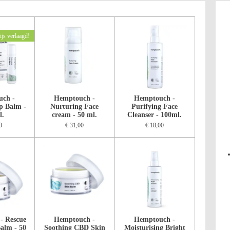
ijs verlaagd!
ch -
Hemptouch -
Hemptouch -
ip Balm -
Nurturing Face
Purifying Face
l.
cream - 50 ml.
Cleanser - 100ml.
0
€ 31,00
€ 18,00
- Rescue
Hemptouch -
Hemptouch -
alm - 50
Soothing CBD Skin
Moisturising Bright