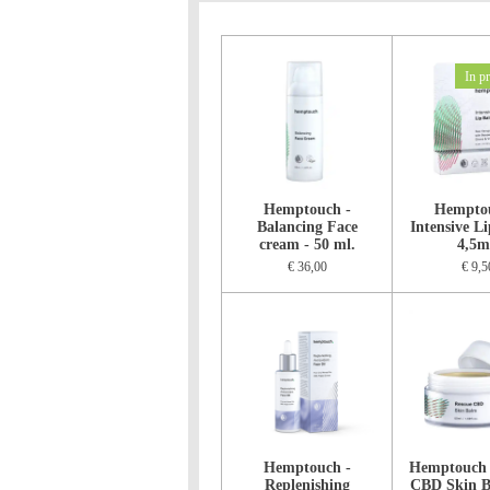
In pr
Hemptouch -
Hemptou
Balancing Face
Intensive L
cream - 50 ml.
4,5m
€ 36,00
€ 9,5
Hemptouch -
Hemptouch 
Replenishing
CBD Skin B