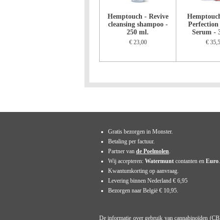
Hemptouch - Revive
Hemptouch
cleansing shampoo -
Perfection
250 ml.
Serum - 
€ 23,00
€ 35,
Gratis bezorgen in Monster.
Betaling per factuur.
Partner van
de Poelmolen
.
Wij accepteren:
Watermunt
contanten en
Euro
.
Kwantumkorting op aanvraag.
Levering binnen Nederland € 6,95
Bezorgen naar België € 10,95.
De informatie over gebruik van cannabinoïden (CB