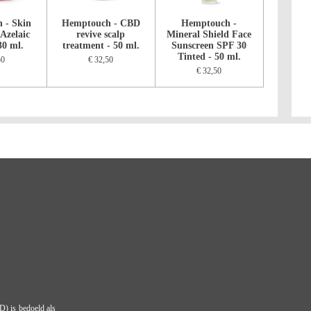
 - Skin
Hemptouch - CBD
Hemptouch -
 Azelaic
revive scalp
Mineral Shield Face
30 ml.
treatment - 50 ml.
Sunscreen SPF 30
Tinted - 50 ml.
50
€ 32,50
€ 32,50
D) is bedoeld als