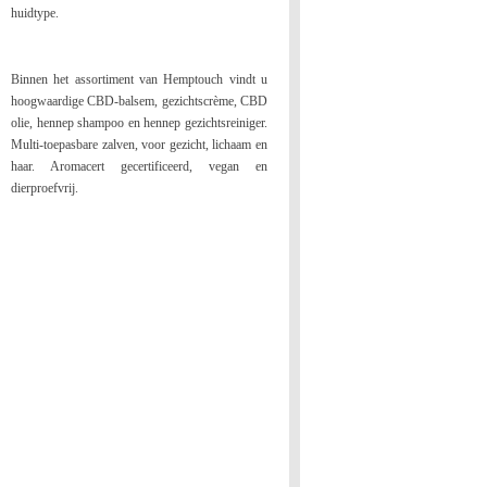
huidtype.
Binnen het assortiment van Hemptouch vindt u
hoogwaardige CBD-balsem, gezichtscrème, CBD
olie, hennep shampoo en hennep gezichtsreiniger.
Multi-toepasbare zalven, voor gezicht, lichaam en
haar. Aromacert gecertificeerd, vegan en
dierproefvrij.