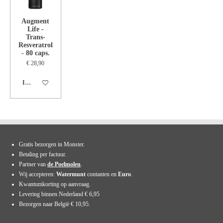
Augment
Life -
Trans-
Resveratrol
- 80 caps.
€ 28,90
In winkelwagen
Gratis bezorgen in Monster.
Betaling per factuur.
Partner van
de Poelmolen
.
Wij accepteren:
Watermunt
contanten en
Euro
.
Kwantumkorting op aanvraag.
Levering binnen Nederland € 6,95
Bezorgen naar België € 10,95.