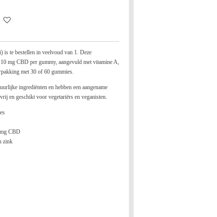
s te bestellen in veelvoud van 1.
Deze
 10 mg CBD per gummy, aangevuld met vitamine A,
verpakking met 30 of 60 gummies.
urlijke ingrediënten en hebben een aangename
rij en geschikt voor vegetariërs en veganisten.
es
0 mg CBD
n zink