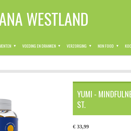
ANA WESTLAND
MENTEN
VOEDING EN DRANKEN
VERZORGING
NON FOOD
KOO
YUMI - MINDFULN
ST.
€ 33,99