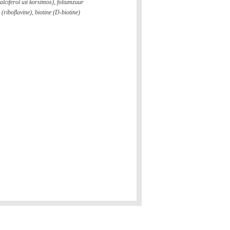
alciferol uit korstmos), foliumzuur
riboflavine), biotine (D-biotine)