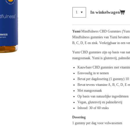
In winkelwagen
Yumi
Mindfulness CBD Gummies (Yumi) i
Mindfulness gummies van Yumi bevatten
B, C, D, E en zink. Verkrijgbaar in een 
Yumi CBD gummies zijn op basis van natu
mangosmaak. Yumi is glutenvrij, palmoliev
Kauwbare CBD gummies met vitamin
Eenvoudig in te nemen
Bevat per dagdosering (1 gummy) 1
Bevat tevens vitamine A, B, C, D, E e
Met mangosmaak
Op basis van natuurlijke ingrediënten
Vegan, glutenvrij en palmolievrij
Inhoud: 30 of 60 stuks
Dosering
1 gummy per dag voor volwassenen