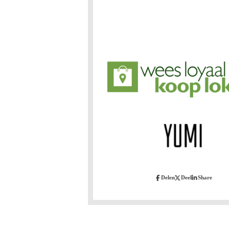
Delen
Deel
Share