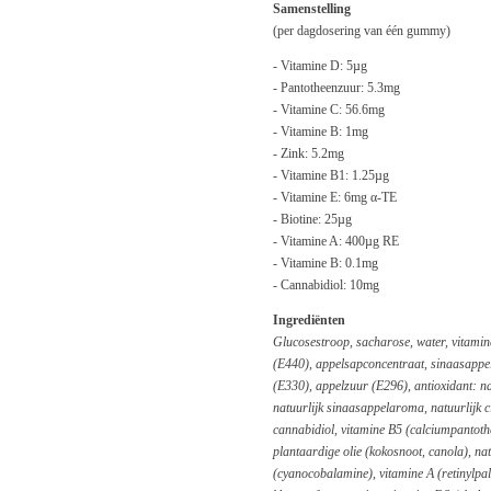
Samenstelling
(per dagdosering van één gummy)
- Vitamine D: 5µg
- Pantotheenzuur: 5.3mg
- Vitamine C: 56.6mg
- Vitamine B: 1mg
- Zink: 5.2mg
- Vitamine B1: 1.25µg
- Vitamine E: 6mg α-TE
- Biotine: 25µg
- Vitamine A: 400µg RE
- Vitamine B: 0.1mg
- Cannabidiol: 10mg
Ingrediënten
Glucosestroop, sacharose, water, vitamin
(E440), appelsapconcentraat, sinaasappe
(E330), appelzuur (E296), antioxidant: n
natuurlijk sinaasappelaroma, natuurlijk c
cannabidiol, vitamine B5 (calciumpantothe
plantaardige olie (kokosnoot, canola), n
(cyanocobalamine), vitamine A (retinylpal