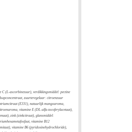
e C (L-ascorbinezuur), verdikkingsmiddel: pectine
lsapconcentraat, zuurteregelaar: citroenzuur
atriumcitraat (E331), natuurlijk mangoaroma,
itroenaroma, vitamine E (DL-alfa-tocoferylacetaat),
naat), zink (zinkcitraat), glansmiddel:
atriumhexametafosfaat, vitamine B12
mitaat), vitamine B6 (pyridoxinehydrochloride),