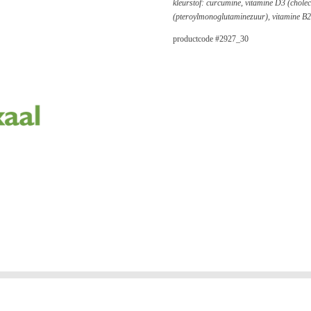
kleurstof: curcumine, vitamine D3 (cholec
(pteroylmonoglutaminezuur), vitamine B2 (
productcode #
2927_30