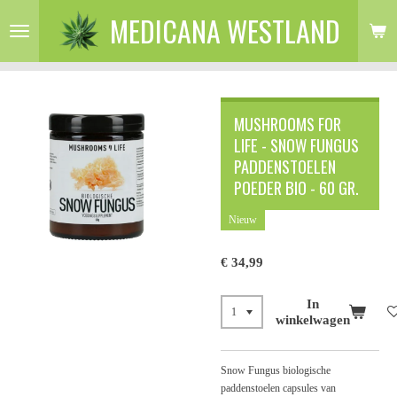
MEDICANA WESTLAND
Ga
direct
naar
de
hoofdinhoud
MUSHROOMS FOR
LIFE - SNOW FUNGUS
PADDENSTOELEN
POEDER BIO - 60 GR.
Nieuw
€ 34,99
In
winkelwagen
Snow Fungus biologische
paddenstoelen capsules van