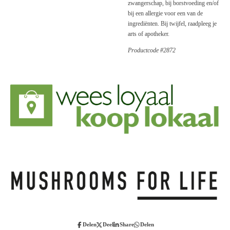
zwangerschap, bij borstvoeding en/of
bij een allergie voor een van de
ingrediënten. Bij twijfel, raadpleeg je
arts of apotheker.
Productcode #2872
Delen
Deel
Share
Delen