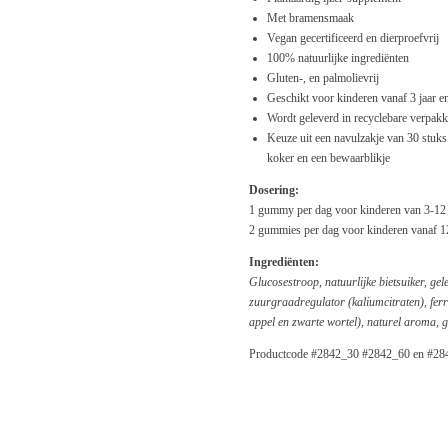
Met bramensmaak
Vegan gecertificeerd en dierproefvrij
100% natuurlijke ingrediënten
Gluten-, en palmolievrij
Geschikt voor kinderen vanaf 3 jaar 
Wordt geleverd in recyclebare verpak
Keuze uit een navulzakje van 30 stuks
koker en een bewaarblikje
Dosering:
1 gummy per dag voor kinderen van 3-12
2 gummies per dag voor kinderen vanaf 1
Ingrediënten:
Glucosestroop, natuurlijke bietsuiker, gel
zuurgraad
regulator (kaliumcitraten), ferr
appel en zwarte wortel), naturel aroma,
Productcode #2842_30 #2842_60 en #2