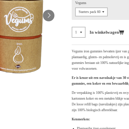
Vegums
In winkelwagen
Vegums iron gummies bevatten ijzer van p
plantaardig, gluten- en palmolievrij en is
gummies bestaan uit 100% natuurlijke ingr
voor volwassenen.
Er is keuze uit een navulzakje van 30 s
gummies, een koker en een bewaarblik
De verpakking is 100% plasticvrij en recy
kartonnen koker en een metalen blikje 
De losse refill bags (navulzakjes) zijn pla
zijn 100% biologisch afbreekbaar.
Kenmerken:
Plantaardig ijzer-supplement