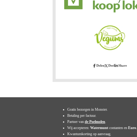
Delen
Deel
Share
Gratis bezorgen in Monster.
Betaling per factuur.
Partner van
de Poelmolen
.
Wij accepteren:
Watermunt
contanten en
Euro
.
Kwantumkorting op aanvraag.