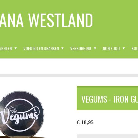
ANA WESTLAND
MENTEN
VOEDING EN DRANKEN
VERZORGING
NON FOOD
KOO
VEGUMS - IRON G
€ 18,95