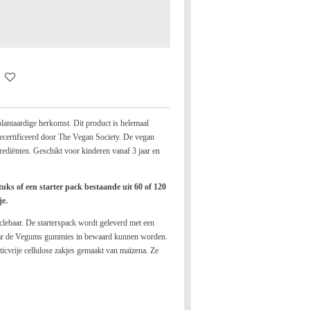
lantaardige herkomst. Dit product is helemaal
 gecertificeerd door The Vegan Society.
De vegan
ediënten. Geschikt voor kinderen vanaf 3 jaar en
tuks of een starter pack bestaande uit 60 of 120
je.
clebaar. De starterspack wordt geleverd met een
waar de Vegums gummies in bewaard kunnen worden.
sticvrije cellulose zakjes gemaakt van maïzena. Ze