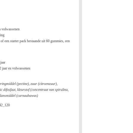
en volwassenen
king
 of een starter pack bestaande uit 60 gummies, een
 jaar
2 jaar en volwassenen
eringmiddel (pectine), zuur (citroenzuur),
ic difosfaat, kleurstof (concentraat van spirulina,
 glansmiddel (carnaubawas)
842_120