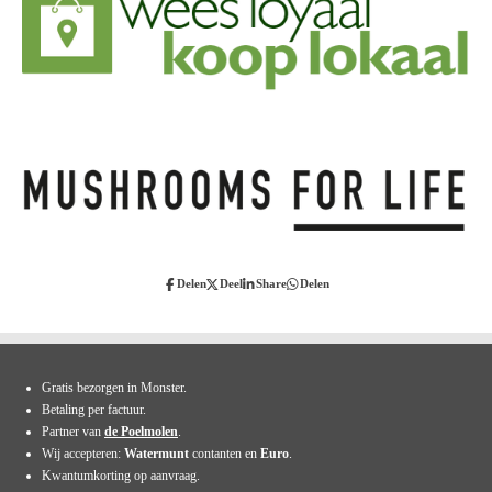
Delen
Deel
Share
Delen
Gratis bezorgen in Monster.
Betaling per factuur.
Partner van
de Poelmolen
.
Wij accepteren:
Watermunt
contanten en
Euro
.
Kwantumkorting op aanvraag.