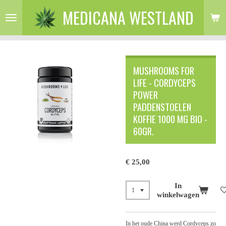
MEDICANA WESTLAND
Ga
direct
naar
de
hoofdinhoud
MUSHROOMS FOR
LIFE - CORDYCEPS
POWER
PADDENSTOELEN
KOFFIE 1000 MG BIO -
60GR.
€ 25,00
In
winkelwagen
In het oude China werd Cordyceps zo