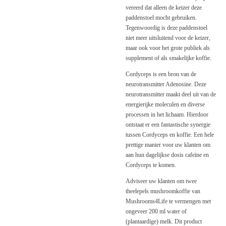
vereerd dat alleen de keizer deze
paddenstoel mocht gebruiken.
Tegenwoordig is deze paddenstoel
niet meer uitsluitend voor de keizer,
maar ook voor het grote publiek als
supplement of als smakelijke koffie.
Cordyceps is een bron van de
neurotransmitter Adenosine. Deze
neurotransmitter maakt deel uit van de
energierijke moleculen en diverse
processen in het lichaam. Hierdoor
ontstaat er een fantastische synergie
tussen Cordyceps en koffie. Een hele
prettige manier voor uw klanten om
aan hun dagelijkse dosis cafeïne en
Cordyceps te komen.
Adviseer uw klanten om twee
theelepels mushroomkoffie van
Mushrooms4Life te vermengen met
ongeveer 200 ml water of
(plantaardige) melk. Dit product