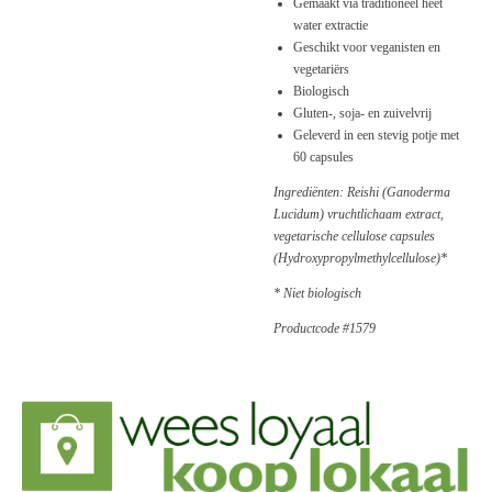
Gemaakt via traditioneel heet
water extractie
Geschikt voor veganisten en
vegetariërs
Biologisch
Gluten-, soja- en zuivelvrij
Geleverd in een stevig potje met
60 capsules
Ingrediënten: Reishi (Ganoderma
Lucidum) vruchtlichaam extract,
vegetarische cellulose capsules
(Hydroxypropylmethylcellulose)*
* Niet biologisch
Productcode #1579