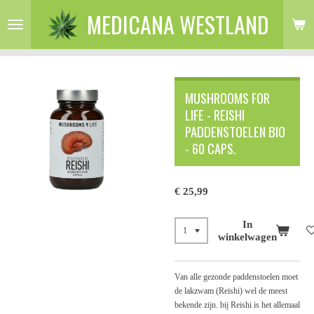
MEDICANA WESTLAND
Ga
direct
naar
de
hoofdinhoud
MUSHROOMS FOR
LIFE - REISHI
PADDENSTOELEN BIO
- 60 CAPS.
€ 25,99
In
winkelwagen
Van alle gezonde paddenstoelen moet
de lakzwam (Reishi) wel de meest
bekende zijn. bij Reishi is het allemaal