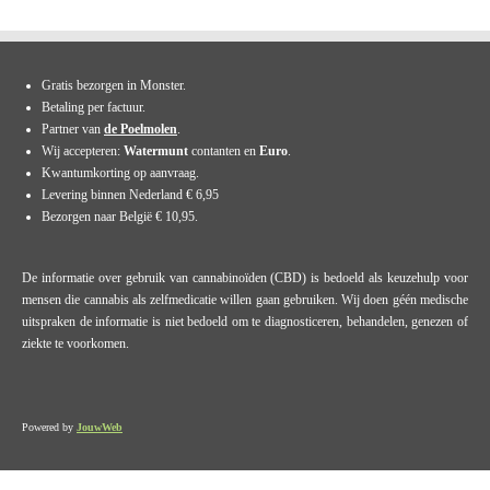
Gratis bezorgen in Monster.
Betaling per factuur.
Partner van
de Poelmolen
.
Wij accepteren:
Watermunt
contanten en
Euro
.
Kwantumkorting op aanvraag.
Levering binnen Nederland € 6,95
Bezorgen naar België € 10,95.
De informatie over gebruik van cannabinoïden (CBD) is bedoeld als keuzehulp voor
mensen die cannabis als zelfmedicatie willen gaan gebruiken. Wij doen géén medische
uitspraken de informatie is niet bedoeld om te diagnosticeren, behandelen, genezen of
ziekte te voorkomen.
Powered by
JouwWeb