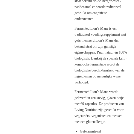
staat bekend als de 'bergpriester'-
paddenstoel en wordt traditioneel
gebruikt om cognitie te
ondersteunen.
Fermented Lion’s Mane is een
traditioneel voedingssupplement met
gefermenteerd Lion’s Mane dat
bekend staat om zijn gunstige
eigenschappen. Puur natuur én 100%
biologisch. Dankzij de speciale kefir-
kombucha-fermentatie wordt de
biologische beschikbaarheid van de
ingrediënten op natuurlijke wijze
verhoogd.
Fermented Lion’s Mane wordt
geleverd in een stevig, glazen potje
met 60 capsules. De producten van
Living Nutrition zijn geschikt voor
vegetariërs, veganisten en mensen
met een glutenallergie.
Gefermenteerd