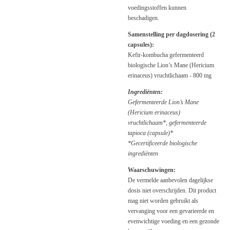
voedingsstoffen kunnen
beschadigen.
Samenstelling per dagdosering (2
capsules):
Kefir-kombucha gefermenteerd
biologische Lion’s Mane (Hericium
erinaceus) vruchtlichaam - 800 mg
Ingrediënten:
Gefermenteerde Lion’s Mane
(Hericium erinaceus)
vruchtlichaam*, gefermenteerde
tapioca (capsule)*
*Gecertificeerde biologische
ingrediënten
Waarschuwingen:
De vermelde aanbevolen dagelijkse
dosis niet overschrijden. Dit product
mag niet worden gebruikt als
vervanging voor een gevarieerde en
evenwichtige voeding en een gezonde