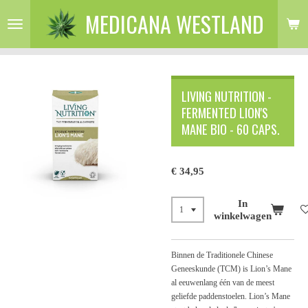
MEDICANA WESTLAND
Ga
direct
naar
de
hoofdinhoud
LIVING NUTRITION -
FERMENTED LION'S
MANE BIO - 60 CAPS.
€ 34,95
In
winkelwagen
Binnen de Traditionele Chinese
Geneeskunde (TCM) is Lion’s Mane
al eeuwenlang één van de meest
geliefde paddenstoelen. Lion’s Mane