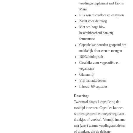
voedingssupplement met Lion’s
Mane
Rijk aan microflora en enzymen
Zacht voor de maag
Met een hoge bio-
beschikbaarheid dankzij
fermentatie
Capsule kan worden geopend om
makkelijk door eten te mengen
100% biologisch
Geschikt voor vegetariërs en
veganisten
Glutenvrij
Vrij van additieven
Inhoud: 60 capsules
Dosering:
Tweemaal daags 1 capsule bij de
maaltijd innemen. Capsules kunnen
worden geopend en toegevoegd aan
drankjes of voedsel. Vermijd inname
met (zeer) warme voedingsmiddelen
of dranken, die de delicate