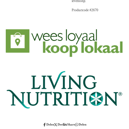
levensstijl.
Productcode #2670
Delen
Deel
Share
Delen