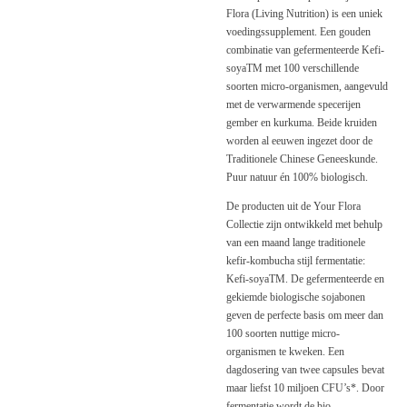
Flora (Living Nutrition) is een uniek
voedingssupplement. Een gouden
combinatie van gefermenteerde Kefi-
soyaTM met 100 verschillende
soorten micro-organismen, aangevuld
met de verwarmende specerijen
gember en kurkuma. Beide kruiden
worden al eeuwen ingezet door de
Traditionele Chinese Geneeskunde.
Puur natuur én 100% biologisch.
De producten uit de Your Flora
Collectie zijn ontwikkeld met behulp
van een maand lange traditionele
kefir-kombucha stijl fermentatie:
Kefi-soyaTM. De gefermenteerde en
gekiemde biologische sojabonen
geven de perfecte basis om meer dan
100 soorten nuttige micro-
organismen te kweken. Een
dagdosering van twee capsules bevat
maar liefst 10 miljoen CFU’s*. Door
fermentatie wordt de bio-