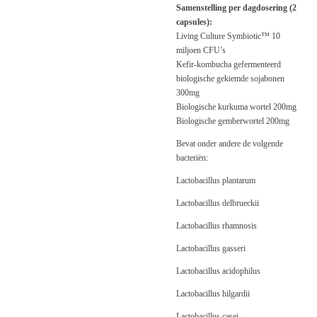
Samenstelling per dagdosering (2
capsules):
Living Culture Symbiotic™ 10
miljoen CFU’s
Kefir-kombucha gefermenteerd
biologische gekiemde sojabonen
300mg
Biologische kurkuma wortel 200mg
Biologische gemberwortel 200mg
Bevat onder andere de volgende
bacteriën:
Lactobacillus plantarum
Lactobacillus delbrueckii
Lactobacillus rhamnosis
Lactobacillus gasseri
Lactobacillus acidophilus
Lactobacillus hilgardii
Lactobacillus casei