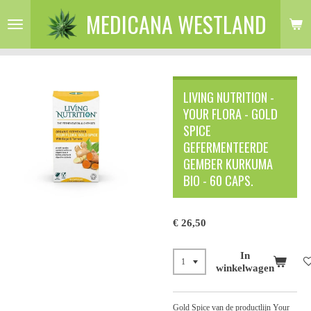
MEDICANA WESTLAND
Ga
direct
naar
de
hoofdinhoud
LIVING NUTRITION -
YOUR FLORA - GOLD
SPICE
GEFERMENTEERDE
GEMBER KURKUMA
BIO - 60 CAPS.
€ 26,50
In
winkelwagen
Gold Spice van de productlijn Your