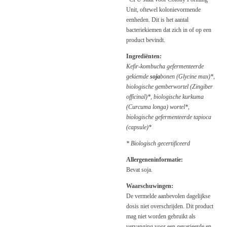
Unit, oftewel kolonievormende
eenheden. Dit is het aantal
bacteriekiemen dat zich in of op een
product bevindt.
Ingrediënten:
Kefir-kombucha gefermenteerde
gekiemde
soja
bonen (Glycine max)*,
biologische gemberwortel (Zingiber
officinal)*, biologische kurkuma
(Curcuma longa) wortel*,
biologische gefermenteerde tapioca
(capsule)*
* Biologisch gecertificeerd
Allergeneninformatie:
Bevat soja.
Waarschuwingen:
De vermelde aanbevolen dagelijkse
dosis niet overschrijden. Dit product
mag niet worden gebruikt als
vervanging voor een gevarieerde en