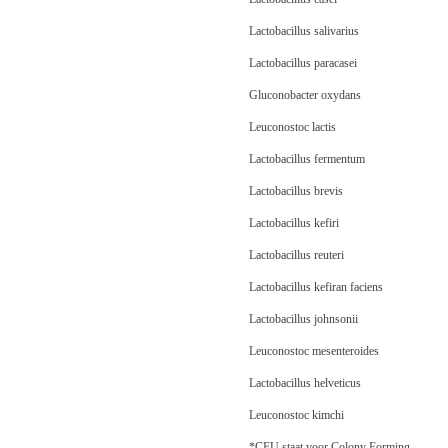
Lactobacillus salivarius
Lactobacillus paracasei
Gluconobacter oxydans
Leuconostoc lactis
Lactobacillus fermentum
Lactobacillus brevis
Lactobacillus kefiri
Lactobacillus reuteri
Lactobacillus kefiran faciens
Lactobacillus johnsonii
Leuconostoc mesenteroides
Lactobacillus helveticus
Leuconostoc kimchi
*CFU staat voor Colony Forming