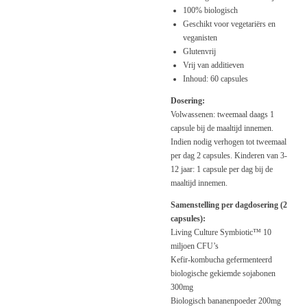
100% biologisch
Geschikt voor vegetariërs en
veganisten
Glutenvrij
Vrij van additieven
Inhoud: 60 capsules
Dosering:
Volwassenen: tweemaal daags 1
capsule bij de maaltijd innemen.
Indien nodig verhogen tot tweemaal
per dag 2 capsules. Kinderen van 3-
12 jaar: 1 capsule per dag bij de
maaltijd innemen.
Samenstelling per dagdosering (2
capsules):
Living Culture Symbiotic™ 10
miljoen CFU’s
Kefir-kombucha gefermenteerd
biologische gekiemde sojabonen
300mg
Biologisch bananenpoeder 200mg