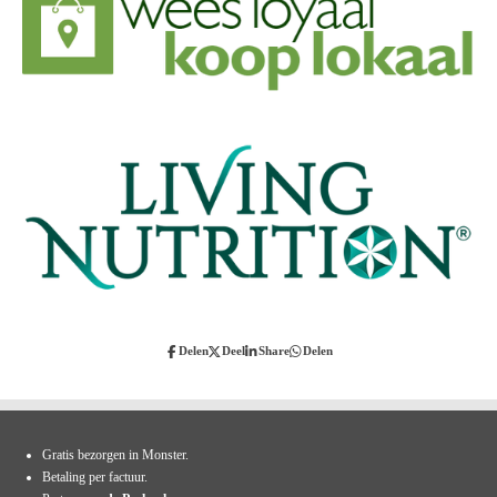
Delen
Deel
Share
Delen
Gratis bezorgen in Monster.
Betaling per factuur.