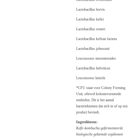
Lactobacillus brevis
Lactobacillus kefiri
Lactobacillus reuteri
Lactobacillus kefiran faciens
Lactobacillus johnsonii
Leuconostoc mesenteroides
Lactobacillus helveticus
Leuconostoc kimchi
*CFU staat voor Colony Forming
Unit, oftewel kolonievormende
eenheden. Dit is het aantal
bacteriekiemen dat zich in of op een
product bevindt.
Ingrediënten:
Kefir-kombucha gefermenteerde
biologische gekiemde sojabonen