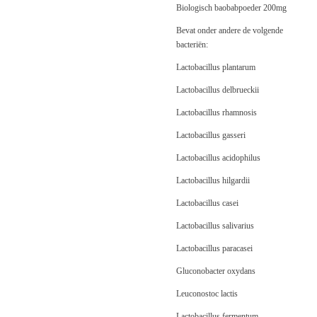
Biologisch baobabpoeder 200mg
Bevat onder andere de volgende
bacteriën:
Lactobacillus plantarum
Lactobacillus delbrueckii
Lactobacillus rhamnosis
Lactobacillus gasseri
Lactobacillus acidophilus
Lactobacillus hilgardii
Lactobacillus casei
Lactobacillus salivarius
Lactobacillus paracasei
Gluconobacter oxydans
Leuconostoc lactis
Lactobacillus fermentum