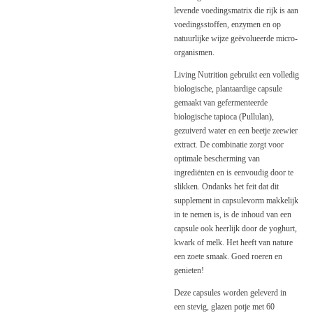
levende voedingsmatrix die rijk is aan
voedingsstoffen, enzymen en op
natuurlijke wijze geëvolueerde micro-
organismen.
Living Nutrition gebruikt een volledig
biologische, plantaardige capsule
gemaakt van gefermenteerde
biologische tapioca (Pullulan),
gezuiverd water en een beetje zeewier
extract. De combinatie zorgt voor
optimale bescherming van
ingrediënten en is eenvoudig door te
slikken. Ondanks het feit dat dit
supplement in capsulevorm makkelijk
in te nemen is, is de inhoud van een
capsule ook heerlijk door de yoghurt,
kwark of melk. Het heeft van nature
een zoete smaak. Goed roeren en
genieten!
Deze capsules worden geleverd in
een stevig, glazen potje met 60