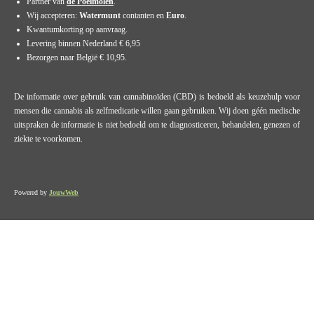
Partner van
de Poelmolen
.
Wij accepteren:
Watermunt
contanten en
Euro
.
Kwantumkorting op aanvraag.
Levering binnen Nederland € 6,95
Bezorgen naar België € 10,95.
De informatie over gebruik van cannabinoïden (CBD) is bedoeld als keuzehulp voor
mensen die cannabis als zelfmedicatie willen gaan gebruiken. Wij doen géén medische
uitspraken de informatie is niet bedoeld om te diagnosticeren, behandelen, genezen of
ziekte te voorkomen.
Powered by
JouwWeb