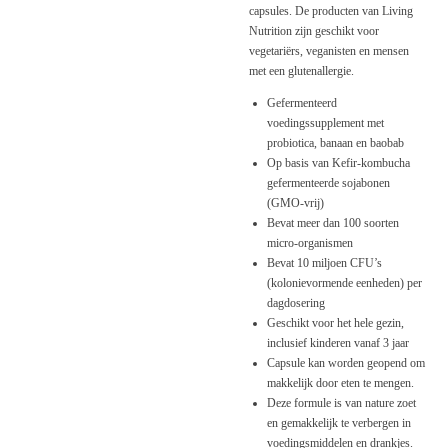
capsules. De producten van Living
Nutrition zijn geschikt voor
vegetariërs, veganisten en mensen
met een glutenallergie.
Gefermenteerd
voedingssupplement met
probiotica, banaan en baobab
Op basis van Kefir-kombucha
gefermenteerde sojabonen
(GMO-vrij)
Bevat meer dan 100 soorten
micro-organismen
Bevat 10 miljoen CFU’s
(kolonievormende eenheden) per
dagdosering
Geschikt voor het hele gezin,
inclusief kinderen vanaf 3 jaar
Capsule kan worden geopend om
makkelijk door eten te mengen.
Deze formule is van nature zoet
en gemakkelijk te verbergen in
voedingsmiddelen en drankjes.