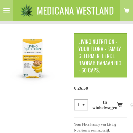
MEDICANA WESTLAND
Ga
direct
naar
de
hoofdinhoud
LIVING NUTRITION -
YOUR FLORA - FAMILY
GEFERMENTEERDE
BAOBAB BANAAN BIO
- 60 CAPS.
€ 26,50
In
winkelwagen
Your Flora Family van Living
Nutrition is een natuurlijk