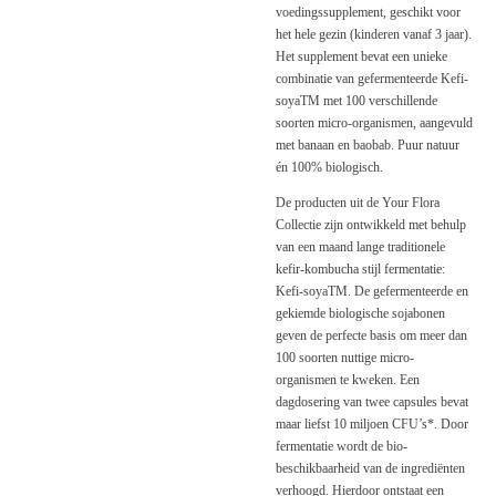
voedingssupplement, geschikt voor
het hele gezin (kinderen vanaf 3 jaar).
Het supplement bevat een unieke
combinatie van gefermenteerde Kefi-
soyaTM met 100 verschillende
soorten micro-organismen, aangevuld
met banaan en baobab. Puur natuur
én 100% biologisch.
De producten uit de Your Flora
Collectie zijn ontwikkeld met behulp
van een maand lange traditionele
kefir-kombucha stijl fermentatie:
Kefi-soyaTM. De gefermenteerde en
gekiemde biologische sojabonen
geven de perfecte basis om meer dan
100 soorten nuttige micro-
organismen te kweken. Een
dagdosering van twee capsules bevat
maar liefst 10 miljoen CFU’s*. Door
fermentatie wordt de bio-
beschikbaarheid van de ingrediënten
verhoogd. Hierdoor ontstaat een