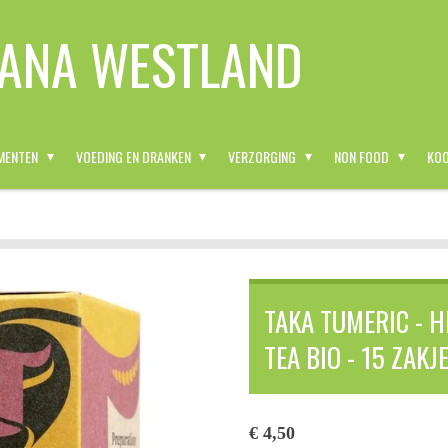
ANA WESTLAND
MENTEN
VOEDING EN DRANKEN
VERZORGING
NON FOOD
KOO
TAKA TUMERIC - 
TEA BIO - 15 ZAKJE
€ 4,50