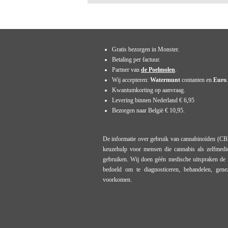
Gratis bezorgen in Monster.
Betaling per factuur.
Partner van
de Poelmolen
.
Wij accepteren:
Watermunt
contanten en
Euro
.
Kwantumkorting op aanvraag.
Levering binnen Nederland € 6,95
Bezorgen naar België € 10,95.
De informatie over gebruik van cannabinoïden (CB
keuzehulp voor mensen die cannabis als zelfmedic
gebruiken. Wij doen géén medische uitspraken de i
bedoeld om te diagnosticeren, behandelen, gene
voorkomen.