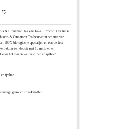
scus & Cinnamon Tea van Taka Turmeric. Een frisse
ibiscus & Cinnamon Tea bestaat uit een mix van
n 100% biologische specerijen en een perfect
 Verpakt in een doosje met 15 gesloten en
t voor het maken van hete thee én ijsthee!
 en ijsthee
stmatige geur- en smaakstoffen