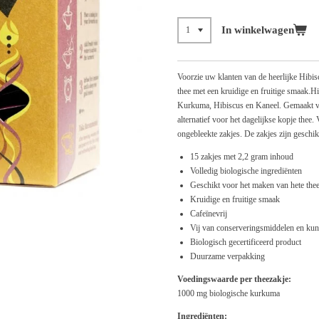
In winkelwagen
Voorzie uw klanten van de heerlijke Hibi
thee met een kruidige en fruitige smaak.H
Kurkuma, Hibiscus en Kaneel. Gemaakt va
alternatief voor het dagelijkse kopje thee.
ongebleekte zakjes. De zakjes zijn geschik
15 zakjes met 2,2 gram inhoud
Volledig biologische ingrediënten
Geschikt voor het maken van hete thee
Kruidige en fruitige smaak
Cafeïnevrij
Vij van conserveringsmiddelen en kun
Biologisch gecertificeerd product
Duurzame verpakking
Voedingswaarde per theezakje:
1000 mg biologische kurkuma
Ingrediënten: