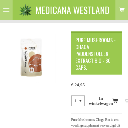
MEDICANA WESTLAND
Ga
direct
naar
de
hoofdinhoud
PURE MUSHROOMS -
CHAGA
PADDENSTOELEN
EXTRACT BIO - 60
CAPS.
€ 24,95
In
winkelwagen
Pure Mushrooms Chaga Bio is een
voedingssupplement vervaardigd uit