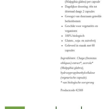
(Malpgihia glabra) per capsule
Dagelijkse dosering: één tot
driemaal daags 2 capsules
Geoogst van duurzaam geteelde
berkenbomen
Geschikt voor vegetariërs en
veganisten
100% biologisch
Gluten-, soja- en zuivelvrij
Geleverd in stazak met 60
capsules
Ingrediënten:
Chaga (Inonotus
obliquus) extract
*, acerola*
(Malpgihia glabra),
hydroxypropylmethylcellulose
(vegetarische capsule).
* van biologische oorsprong
Productcode #2369