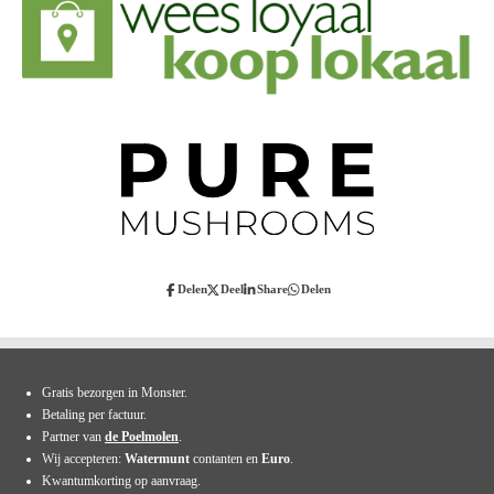
Delen
Deel
Share
Delen
Gratis bezorgen in Monster.
Betaling per factuur.
Partner van
de Poelmolen
.
Wij accepteren:
Watermunt
contanten en
Euro
.
Kwantumkorting op aanvraag.