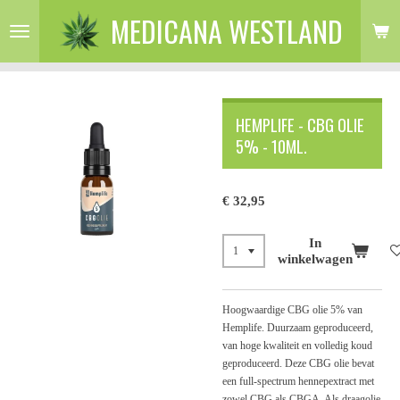
MEDICANA WESTLAND
Ga
direct
naar
de
hoofdinhoud
HEMPLIFE - CBG OLIE
5% - 10ML.
€ 32,95
In
winkelwagen
Hoogwaardige CBG olie 5% van
Hemplife. Duurzaam geproduceerd,
van hoge kwaliteit en volledig koud
geproduceerd. Deze CBG olie bevat
een full-spectrum hennepextract met
zowel CBG als CBGA. Als draagolie