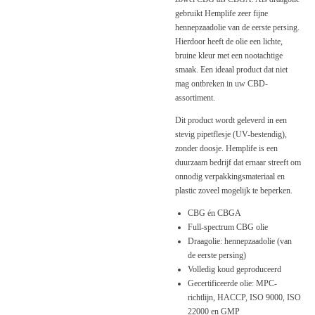
gebruikt Hemplife zeer fijne
hennepzaadolie van de eerste persing.
Hierdoor heeft de olie een lichte,
bruine kleur met een nootachtige
smaak. Een ideaal product dat niet
mag ontbreken in uw CBD-
assortiment.
Dit product wordt geleverd in een
stevig pipetflesje (UV-bestendig),
zonder doosje. Hemplife is een
duurzaam bedrijf dat ernaar streeft om
onnodig verpakkingsmateriaal en
plastic zoveel mogelijk te beperken.
CBG én CBGA
Full-spectrum CBG olie
Draagolie: hennepzaadolie (van
de eerste persing)
Volledig koud geproduceerd
Gecertificeerde olie: MPC-
richtlijn, HACCP, ISO 9000, ISO
22000 en GMP