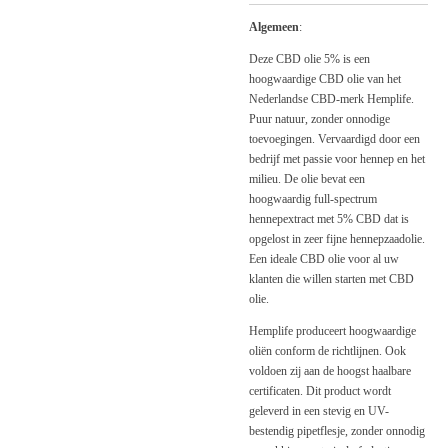
Algemeen
:
Deze CBD olie 5% is een
hoogwaardige CBD olie van het
Nederlandse CBD-merk Hemplife.
Puur natuur, zonder onnodige
toevoegingen. Vervaardigd door een
bedrijf met passie voor hennep en het
milieu. De olie bevat een
hoogwaardig full-spectrum
hennepextract met 5% CBD dat is
opgelost in zeer fijne hennepzaadolie.
Een ideale CBD olie voor al uw
klanten die willen starten met CBD
olie.
Hemplife produceert hoogwaardige
oliën conform de richtlijnen. Ook
voldoen zij aan de hoogst haalbare
certificaten. Dit product wordt
geleverd in een stevig en UV-
bestendig pipetflesje, zonder onnodig