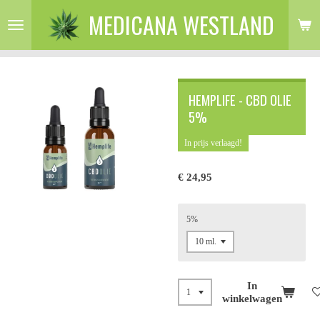
MEDICANA WESTLAND
Ga
direct
naar
de
hoofdinhoud
HEMPLIFE - CBD OLIE
5%
In prijs verlaagd!
€ 24,95
5%
In
winkelwagen