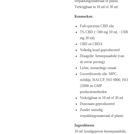
verpakkingsmateriaal of plastic.
Verkrijgbaar in 10 ml of 30 ml.
Kenmerken
:
Full-spectrum CBD olie
5% CBD (~500 mg 10 ml, ~1500
mg 30 ml)
CBD en CBDA
Volledig koud geproduceerd
Draagolie: hennepzaadolie (van
de eerste persing)
Lichte, nootachtige smaak
Gecertificeerde olie: MPC-
richtlijn, HACCP, ISO 9000, ISO
22000 en GMP
productiemethoden
Verkrijgbaar in 10 ml of 30 ml
Duurzaam geproduceerd
Zonder onnodig
verpakkingsmateriaal of plastic
Ingrediënten
:
10 ml: koudgeperste hennepzaadolie,