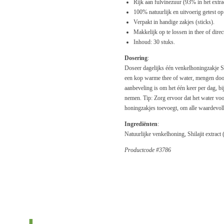
Rijk aan fulvinezuur (93% in het extra
100% natuurlijk en uitvoerig getest op
Verpakt in handige zakjes (sticks).
Makkelijk op te lossen in thee of direct
Inhoud: 30 stuks.
Dosering
:
Doseer dagelijks één venkelhoningzakje Shi
een kop warme thee of water, mengen door 
aanbeveling is om het één keer per dag, bi
nemen. Tip: Zorg ervoor dat het water voo
honingzakjes toevoegt, om alle waardevoll
Ingrediënten
:
Natuurlijke venkelhoning, Shilajit extrac
Productcode #
3786