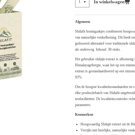
In winkelwagen
Algemeen
:
Shilafit
honingzakjes combineren hoogwaard
van natuurlijke venkelhoning. Dit biedt e
gedoseerd alternatief voor traditionele shil
als onderweg. Inhoud: 30 stuks.
Het gebruikte shilajit-extract is afkomsti
Himalayagebergte, waar het op een minim
extract is gestandaardiseerd op een uitzond
93%.
Om de hoogste kwaliteitsstandaarden en st
elke productiebatch van Shilafit uitgebrei
testfaciliteiten. De kwaliteitscontroles ric
parameters:
Kenmerken
:
Hoogwaardig Shilajit extract uit de
Verrijkt met heerlijke, natuurlijke ve