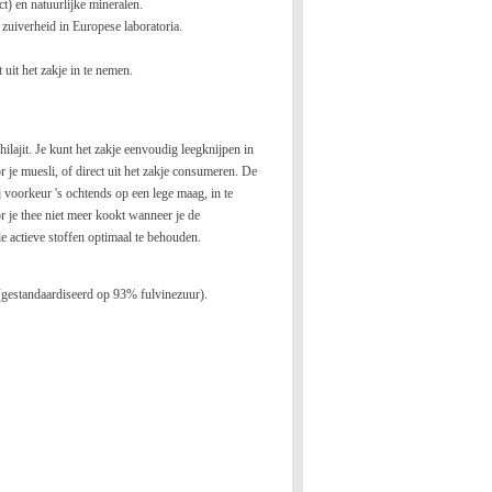
ct) en natuurlijke mineralen.
 zuiverheid in Europese laboratoria.
 uit het zakje in te nemen.
lajit. Je kunt het zakje eenvoudig leegknijpen in
je muesli, of direct uit het zakje consumeren. De
j voorkeur 's ochtends op een lege maag, in te
r je thee niet meer kookt wanneer je de
e actieve stoffen optimaal te behouden.
t (gestandaardiseerd op 93% fulvinezuur).