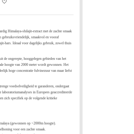
ig Himalaya-shilajit-extract met de zachte smaak
en gebruiksvriendelijk, smaakvol en vooraf
ajit-hars. Ideaal voor dagelijks gebruik, zowel thuis
g uit de ongerepte, hooggelegen gebieden van het
ale hoogte van 2000 meter wordt gewonnen. Het
erlijk hoge concentratie fulvinezuur van maar liefst
renge voedselveiligheid te garanderen, ondergaat
de laboratoriumanalyses in Europees geaccrediteerde
hten zich specifiek op de volgende kritieke
 Himalaya (gewonnen op >2000m hoogte).
nkelhoning voor een zachte smaak.