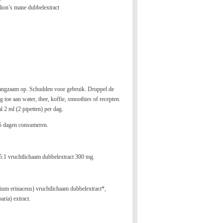
lion’s mane dubbelextract
angzaam op. Schudden voor gebruik. Druppel de
g toe aan water, thee, koffie, smoothies of recepten.
 2 ml (2 pipetten) per dag.
45 dagen consumeren.
5:1 vruchtlichaam dubbelextract 300 mg.
ium erinaceus) vruchtlichaam dubbelextract*,
aria) extract.