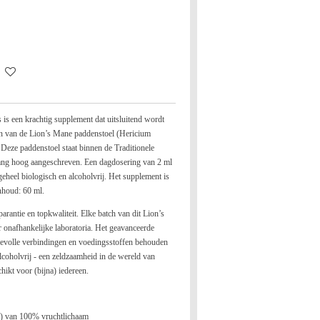
is een krachtig supplement dat uitsluitend wordt
en van de Lion’s Mane paddenstoel (Hericium
Deze paddenstoel staat binnen de Traditionele
ng hoog aangeschreven. Een dagdosering van 2 ml
geheel biologisch en alcoholvrij. Het supplement is
Inhoud: 60 ml.
rantie en topkwaliteit. Elke batch van dit Lion’s
 onafhankelijke laboratoria. Het geavanceerde
rdevolle verbindingen en voedingsstoffen behouden
alcoholvrij - een zeldzaamheid in de wereld van
hikt voor (bijna) iedereen.
1) van 100% vruchtlichaam