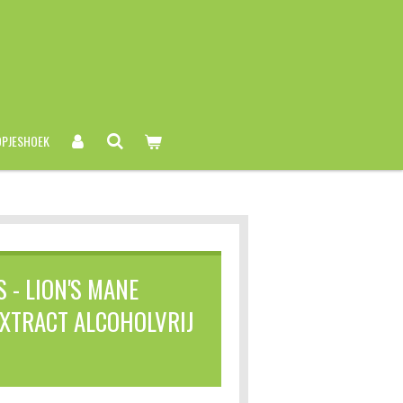
PJESHOEK
- LION'S MANE
XTRACT ALCOHOLVRIJ