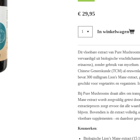
€ 29,95
In winkelwagen
Dit vloeibare extract van Pure Mushrooms 
vervaardigd uit biologische vruchtlicham
erinaceus), zonder gebruik van mycelium. 
Chinese Geneeskunde (TCM) al eeuwenla
bevat 300 milligram Lion's Mane extract, 
geschikt voor vegetariërs en veganisten. 
Bij Pure Mushrooms draait alles om transpa
Mane extract wordt zorgvuldig getest door
extractieproces zorgt ervoor dat alle waa
blijven. Bovendien is dit extract volledig 
vloeibare supplementen - en daardoor gesc
Kenmerken
:
Biologische Lion’s Mane extract (15: