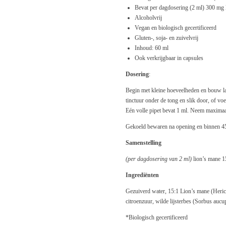
Bevat per dagdosering (2 ml) 300 mg 
Alcoholvrij
Vegan en biologisch gecertificeerd
Gluten-, soja- en zuivelvrij
Inhoud: 60 ml
Ook verkrijgbaar in capsules
Dosering
:
Begin met kleine hoeveelheden en bouw l
tinctuur onder de tong en slik door, of voe
Eén volle pipet bevat 1 ml. Neem maximaal
Gekoeld bewaren na opening en binnen 
Samenstelling
(per dagdosering van 2 ml)
lion’s mane 1
Ingrediënten
Gezuiverd water, 15:1 Lion’s mane (Heric
citroenzuur, wilde lijsterbes (Sorbus aucup
*Biologisch gecertificeerd