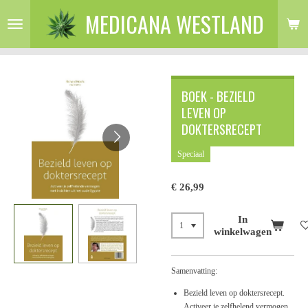
MEDICANA WESTLAND
Ga
direct
naar
de
hoofdinhoud
BOEK - BEZIELD
LEVEN OP
DOKTERSRECEPT
Speciaal
€ 26,99
In
winkelwagen
Samenvatting:
Bezield leven op doktersrecept.
Activeer je zelfhelend vermogen