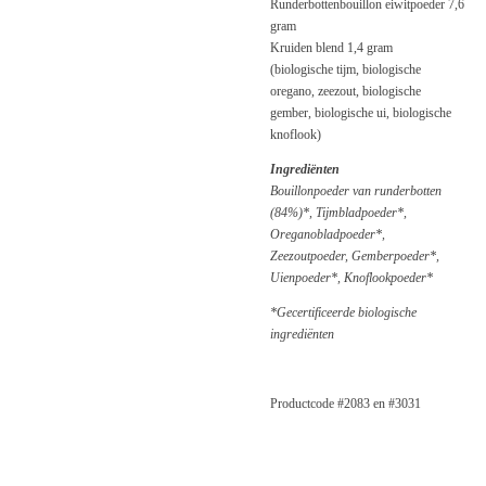
Runderbottenbouillon eiwitpoeder
7,6
gram
Kruiden blend
1,4 gram
(biologische tijm, biologische
oregano, zeezout, biologische
gember, biologische ui, biologische
knoflook)
Ingrediënten
Bouillonpoeder van runderbotten
(84%)*, Tijmbladpoeder*,
Oreganobladpoeder*,
Zeezoutpoeder, Gemberpoeder*,
Uienpoeder*, Knoflookpoeder*
*Gecertificeerde biologische
ingrediënten
Productcode #2083 en #3031