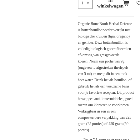
In
winkelwagen
Organic Bone Broth Herbal Defence
is bottenbouillonpoeder verrijkt met
biologische kruiden (tijm, oregano)
en gember. Deze bottenbouillon is
volledig biologisch gecertificeerd en
afkomstig van grasgevoerde
koeien.
Neem een ​​portie van 9g
(ongeveer 5 afgestreken theelepels
van 5 ml) en meng dit in een mok
heet water. Drink het als bouillon, of
gebruik het als een voedzame basis
voor je favoriete recepten. Dit product
bevat geen antiklontermiddelen, goed
roeren om klonteren te voorkomen.
Verkrijgbaar in een in een
composteerbare verpakking van 225
gram (25 porties) of 450 gram (50
porties).