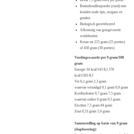
Bevat 7,5 gram eiwit per portie
Bottenbouillonpoeder (rund) met
kruiden zoals tijm, oregano en
gember
Biologisch gecertificeerd
Afkomstig van grasgevoerde
weidekoeien
Keuze uit 225 gram (25 porties)
of 450 gram (50 porties)
Voedingswaarde per 9 gram/100
gram
Energie
34 kcal/143 KJ
378
kcal/1583 KJ
Vet
0,2 gram
2,3 gram
waarvan verzadigd
0,1 gram
0,9 gram
Koolhydraten
0,7 gram
7,5 gram
waarvan suiker
0 gram
0,5 gram
Eiwitten
7,5 gram
84 gram
Zout
0,53 gram
5,9 gram
Samenstelling op basis van 9 gram
(dagdosering):