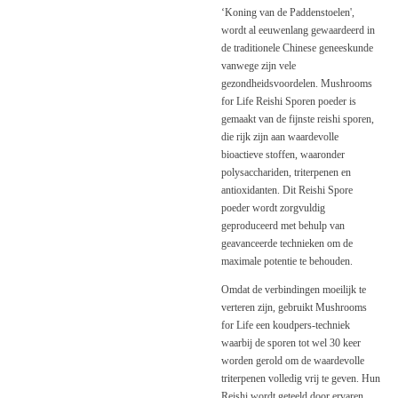
‘Koning van de Paddenstoelen',
wordt al eeuwenlang gewaardeerd in
de traditionele Chinese geneeskunde
vanwege zijn vele
gezondheidsvoordelen. Mushrooms
for Life Reishi Sporen poeder is
gemaakt van de fijnste reishi sporen,
die rijk zijn aan waardevolle
bioactieve stoffen, waaronder
polysacchariden, triterpenen en
antioxidanten. Dit Reishi Spore
poeder wordt zorgvuldig
geproduceerd met behulp van
geavanceerde technieken om de
maximale potentie te behouden.
Omdat de verbindingen moeilijk te
verteren zijn, gebruikt Mushrooms
for Life een koudpers-techniek
waarbij de sporen tot wel 30 keer
worden gerold om de waardevolle
triterpenen volledig vrij te geven. Hun
Reishi wordt geteeld door ervaren