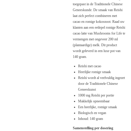
toegepast in de Traditionele Chinese
Geneeskunde. De smaak van Reishi
laat zich perfect combineren met
cacao en romige kokosnoot. Raad uw
klanten aan een eetlepel romige Reishi
cacao latte van Mushrooms for Life te
vermengen met ongeveer 200 ml
(plantaardige) melk. Dit product
wordt geleverd in een luxe pot van
140 gram.
Reishi met cacao
Heerlijke romige smaak
Reishi wordt al veelvuldig ingezet
door de Traditionele Chinese
Geneeskunst
1000 mg Reishi per portie
Makkelijk opneembaar
Een heerlijke, romige smaak
Biologisch en vegan
Inhoud: 140 gram
Samenstelling per dosering