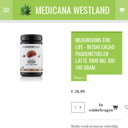
MEDICANA WESTLAND
Ga
direct
naar
de
hoofdinhoud
MUSHROOMS FOR
LIFE - REISHI CACAO
PADDENSTOELEN
LATTE 1000 MG. BIO
140 GRAM.
Nieuw!
€ 28,99
In
winkelwagen
Reishi wordt al eeuwen veelvuldig