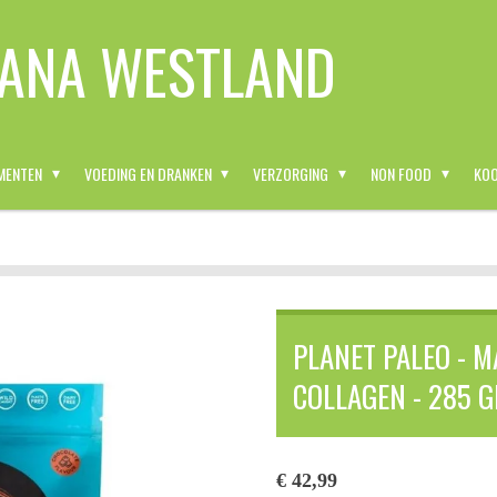
ANA WESTLAND
MENTEN
VOEDING EN DRANKEN
VERZORGING
NON FOOD
KOO
PLANET PALEO - 
COLLAGEN - 285 G
€ 42,99