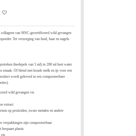
 collageen van MSC-gecertificeerd wild gevangen
poeder. Ter verzorging van huid, haar en nagels
gestreken theelepels van 5 ml) in 200 ml heet water
a smaak. Of blend met koude melk en ijs voor een
t product wordt geleverd in een composteerbare
rties).
ceerd wild gevangen vis
e extract
orium op pesticiden, zware metalen en andere
eo verpakkingen zijn composteerbaar
t bespaart plastic
 vis