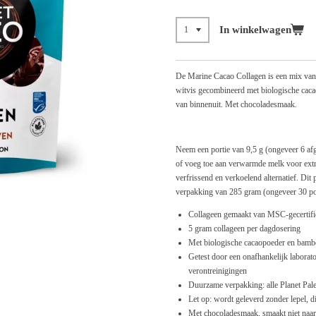
In winkelwagen
De Marine Cacao Collagen is een mix van
witvis gecombineerd met biologische cacao
van binnenuit. Met chocoladesmaak.
Neem een ​​portie van 9,5 g (ongeveer 6 af
of voeg toe aan verwarmde melk voor extr
verfrissend en verkoelend alternatief. Di
verpakking van 285 gram (ongeveer 30 po
Collageen gemaakt van MSC-gecertifi
5 gram collageen per dagdosering
Met biologische cacaopoeder en bambo
Getest door een onafhankelijk laborat
verontreinigingen
Duurzame verpakking: alle Planet Pal
Let op: wordt geleverd zonder lepel, di
Met chocoladesmaak, smaakt niet naar