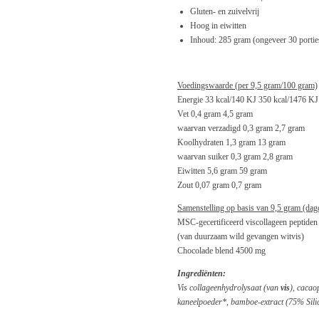
Gluten- en zuivelvrij
Hoog in eiwitten
Inhoud: 285 gram (ongeveer 30 portie
Voedingswaarde (per 9,5 gram/100 gram)
Energie
33 kcal/140 KJ
350 kcal/1476 KJ
Vet
0,4 gram
4,5 gram
waarvan verzadigd
0,3 gram
2,7 gram
Koolhydraten
1,3 gram
13 gram
waarvan suiker
0,3 gram
2,8 gram
Eiwitten
5,6 gram
59 gram
Zout
0,07 gram
0,7 gram
Samenstelling op basis van 9,5 gram (dag
MSC-gecertificeerd viscollageen peptide
(van duurzaam wild gevangen witvis)
Chocolade blend
4500 mg
Ingrediënten:
Vis collageenhydrolysaat (van
vis
), cacao
kaneelpoeder*, bamboe-extract (75% Silica