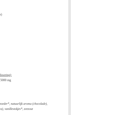
s)
dosering):
n
5000 mg
poeder*, natuurlijk aroma (chocolade),
), vanillestokjes*, zeezout